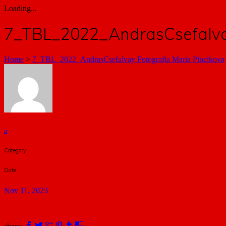
Loading...
7_TBL_2022_AndrasCsefalvay
Home
>
7_TBL_2022_AndrasCsefalvay Fotografia Maria Pincikova
a
Category
Date
Nov 11, 2023